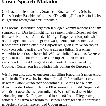
Unser Sprach-Matador
Ob Programmiersprachen, Spanisch, Englisch, Französisch,
Deutsch oder Baseldeutsch - unser Travelling-Hubert ist ein höchst
kluger und wortgewandter Superheld!
Uns normal sprachlich begabten Kollegen kommt manches an ihm
spanisch vor. Das liegt nicht nur an seinen vielen Reisen auf die
iberische Halbinsel. Auch das häufige Tragen von Earpods wirft
doch Fragen auf! Empfängt er etwa geheime Nachrichten via
Kopfhörer? Oder dienen die Earpods lediglich zum Wiederholen
von Vokabeln, damit er die Worte aus unzähligen Sprachen
weiterhin fehlerlos beherrscht? Wahrscheinlich hat er das Letztere
gar nicht nötig und er trägt die Ohrstöpsel, damit er sich
zwischendurch mit Google Assistant unterhalten kann «Hey
Google: ¿Cuáles son las ciudades más bonitas de Europa?».
Wir freuen uns, dass es unseren Travelling-Hubert in Sachen Arbeit
nicht in die Ferne zieht. In seinem Job als Informatiker ist er zu
unserem Glück wunderbar bodenständig. Bereits seit seinem
Abschluss der Lehre im Jahr 2008 ist unser Informatik-Superheld
ein höchst geschätztes Teammitglied. Wir hoffen, dass er hier nie
seine eleganten Koffer packt und in den nächsten Flieger steigt,
sondern die Firma weiterhin mit seinen überragenden Kenntnissen
in Sachen Programmieren und Coden mitträgt!