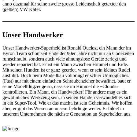
anno dazumal für seine zweite grosse Leidenschaft getextet: den
(gelben) VW-Käfer.
Unser Handwerker
Unser Handwerker-Superheld ist Ronald Queloz, ein Mann der im
Byron-Team schon seit Ende der 90er Jahre nicht nur an Codezeilen
rumschraubt, sondern auch viele ahnungslose Geräte zerlegt und
wieder repariert hat. Er ist ein Mann zwischen Himmel und Erde.
Mit seinen Hunden ist er ganz geerdet, wenn er sein kleines Rudel
ausführt. Doch beim Modellbau vollbringt er schier Unmögliches.
(Fast) nur mit einem einfachen Schraubenzieher bewaffnet, baut er
seine Modellflugzeuge so, dass sie im Himmel die «Clouds»
kontrollieren. Ein Mann, ein Handwerker! Für andere mag es ein
gewöhnliches Werkzeug sein, in seinen Händen verwandelt es sich
in ein Super-Tool. Wie er das macht, ist sein Geheimnis. Wir hoffen
aber, er gibt das Wissen an unsere Lehrlinge weiter. Er bildet in
unserem Unternehmen die nächste Generation an Superhelden aus.