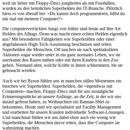
weil sie lieber mit Floppy-Discs jonglierten als mit Fussbällen,
wurden zu den heimlichen Superhelden der IT-Branche. Plötzlich
hiess es von überall her: »Du kannst doch programmieren, hilfst du
mir mal mit meinem Computer?«
Die computerverrückten Jungs von früher sind heute auf ihre Art
Helden des Alltags. Denn was macht einen echten Helden eigentlich
aus? Mit besonderen Fähigkeiten wie Superkräften oder einer
abgefahrenen High-Tech-Ausrüstung beschützen und retten
Superhelden die Menschen. Oft tauchen sie nach spektakulären
Aktionen sogar wieder unter in ein ganz normales Leben, wo sie
unerkannt den Rasen mähen oder mit ihren Kindern in den Zoo
gehen. Niemand ahnt, welche Kräfte in ihnen schlummern, bis sie
gebraucht werden.
Auch wir bei Byron fühlen uns in manchen stillen Momenten ein
bisschen wie Superhelden. Superhelden, die »irgendwas mit
Computern« machen. Floppy-Discs sind für uns nostalgische
Erinnerungsstücke an unsere Anfänge, an die Zeit, in der wir uns
darauf gefreut haben, zu Weihnachten ein Batman-Shirt zu
bekommen. Heute sind wir spezialisiert auf Facility Management
und erarbeiten für unsere Kunden individuelle Software-Lösungen.
Und manchmal fühlen wir uns dabei eben auch ein wenig wie
Superhelden, die Menschen davor retten, dass ihre Computer sie
wahnsinnig machen.