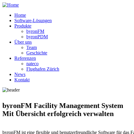
Home
Software-Lösungen
Produkte
byronFM
byronPDM
Über uns
Team
Geschichte
Referenzen
nateco
Flughafen Zürich
News
Kontakt
byronFM Facility Management System
Mit Übersicht ­erfolgreich verwalten
byronFM ist eine flexible und benutzerfreundliche Software für das Fa